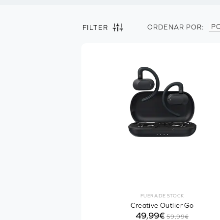
P
ORDENAR POR:
FILTER
Filter by
Clear all
Auriculares
Maneras de usarlo
1
Intrauriculares
Supraaurales
Circumaurales
Clip-ear
FUERA DE STOCK
Tipo de producto
Creative Outlier Go
49,99€
59,99€