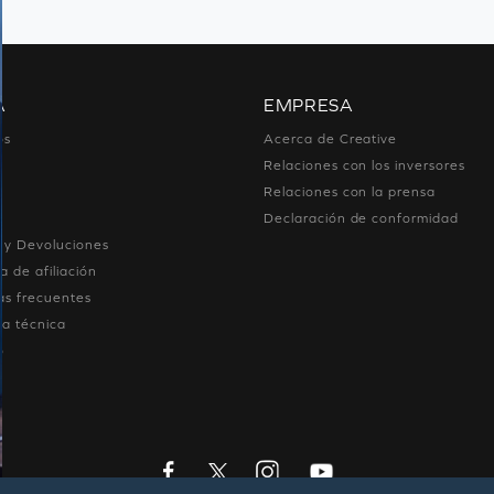
A
EMPRESA
os
Acerca de Creative
Relaciones con los inversores
Relaciones con la prensa
Declaración de conformidad
 y Devoluciones
 de afiliación
as frecuentes
ia técnica
o