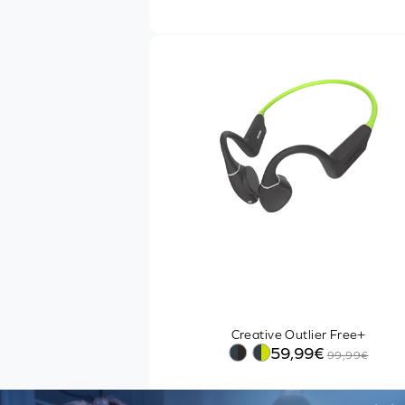
Códecs de transmisión
Otras funciones
Uso recomendado
COMPRAR ONLINE
20€
149€
Artículos en existencias
Gastos de Envío Gratuitos
Creative Outlier Free+
59,99€
99,99€