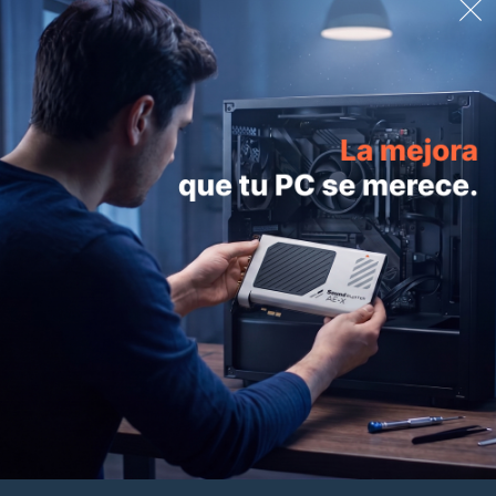
PRODUCTOS
AYUD
Super X-Fi
Product
Sound Blaster
Pago
Altavoces
Pedidos
Auriculares
Entrega
Soluciones de trabajo
Garantía
Cámaras web
Programa
Adaptadores & accesorios
Pregunt
Entusiastas del sonido
Asistenc
Ofertas de paquetes
Contact
Ofertas