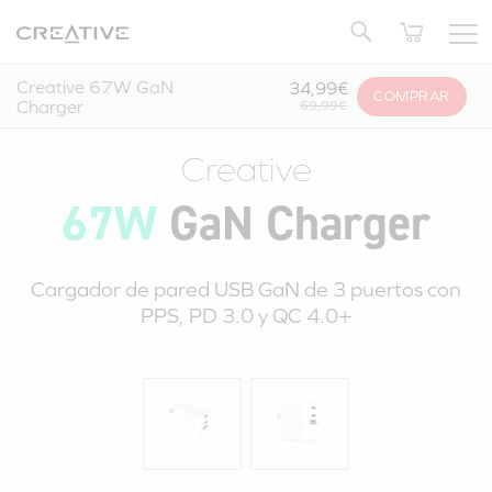
Twitter
Volver arriba
Creative 67W GaN
34,99€
COMPRAR
Charger
69,99€
Creative
67W
GaN Charger
Cargador de pared USB GaN de
3 puertos
con
PPS,
PD 3.0
y
QC 4.0+