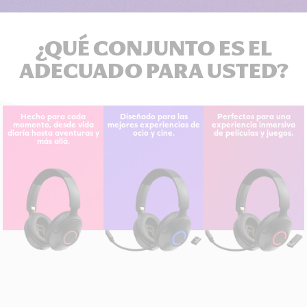
¿QUÉ CONJUNTO ES EL
ADECUADO PARA USTED?
Hecho para cada
Diseñado para las
Perfectos para una
momento, desde vida
mejores experiencias de
experiencia inmersiva
diaría hasta aventuras y
ocio y cine.
de películas y juegos.
más allá.
Bluetooth
Bluetooth
Bluetooth
Bluetooth
Bluetooth