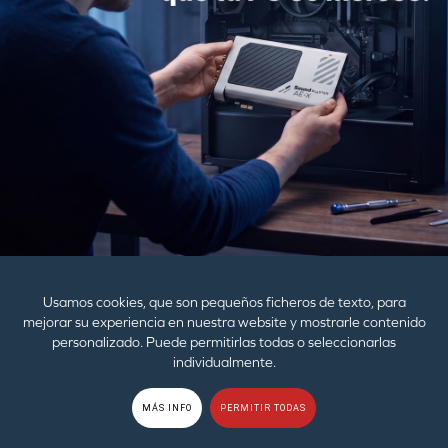
CON EL PODER DE
TECNOLOGÍA DE BAJA
Usamos cookies, que son pequeños ficheros de texto, para
ENERGÍA (LE)
mejorar su experiencia en nuestra website y mostrarle contenido
personalizado. Puede permitirlas todas o seleccionarlas
individualmente.
MÁS INFO
PERMITIR TODAS