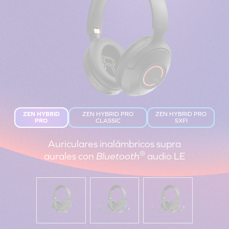
ZEN HYBRID
ZEN HYBRID PRO
ZEN HYBRID PRO
PRO
CLASSIC
SXFI
Auriculares inalámbricos supra
®
aurales con
Bluetooth
audio LE