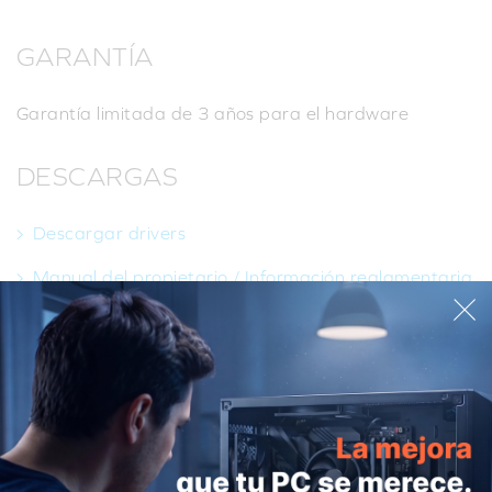
GARANTÍA
Garantía limitada de 3 años para el hardware
DESCARGAS
Descargar drivers
Manual del propietario / Información reglamentaria
y sobre seguridad
¿PREGUNTAS DESTACADAS?