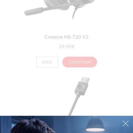
Creative HS-720 V2
29,99€
MÁS
COMPRAR