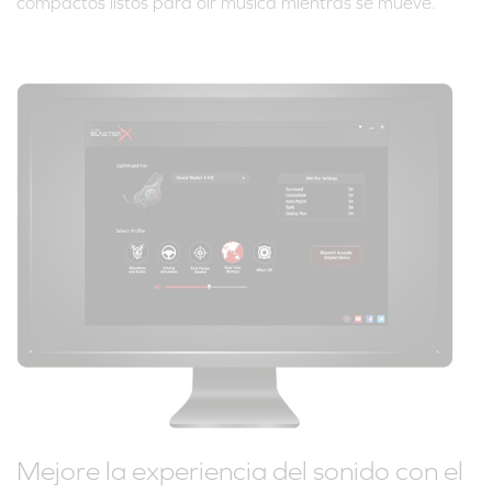
compactos listos para oír música mientras se mueve.
Mejore la experiencia del sonido con el