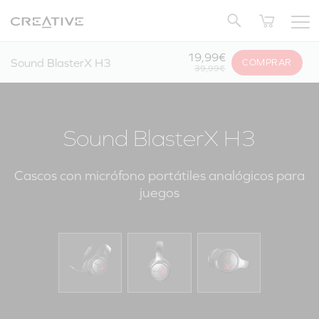
Twitter
Volver arriba
19,99€
Sound BlasterX H3
COMPRAR
39,99€
Sound BlasterX H3
Cascos con micrófono portátiles analógicos para
juegos