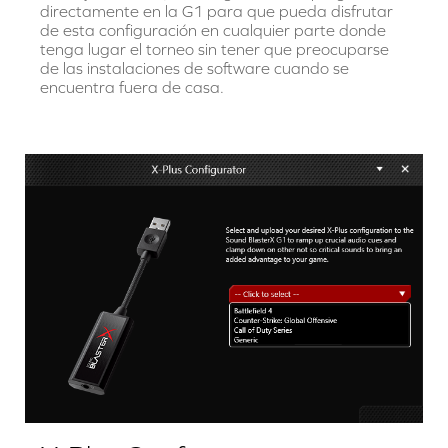
directamente en la G1 para que pueda disfrutar
de esta configuración en cualquier parte donde
tenga lugar el torneo sin tener que preocuparse
de las instalaciones de software cuando se
encuentra fuera de casa.