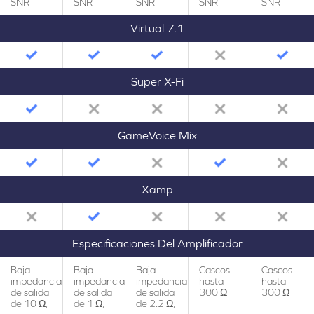
SNR
SNR
SNR
SNR
SNR
Virtual 7.1
Super X-Fi
GameVoice Mix
Xamp
Especificaciones Del Amplificador
Baja
Baja
Baja
Cascos
Cascos
impedancia
impedancia
impedancia
hasta
hasta
de salida
de salida
de salida
300 Ω
300 Ω
de 10 Ω;
de 1 Ω;
de 2.2 Ω;