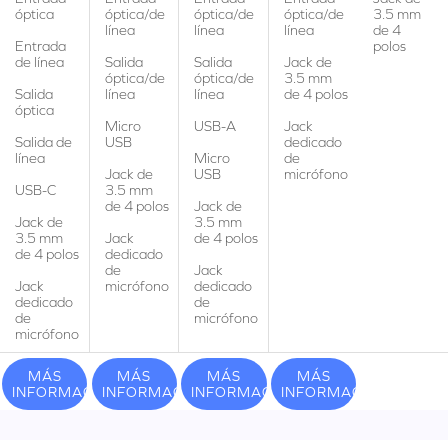
óptica
óptica/de
óptica/de
óptica/de
3.5 mm
línea
línea
línea
de 4
Entrada
polos
de línea
Salida
Salida
Jack de
óptica/de
óptica/de
3.5 mm
Salida
línea
línea
de 4 polos
óptica
Micro
USB-A
Jack
Salida de
USB
dedicado
línea
Micro
de
Jack de
USB
micrófono
USB-C
3.5 mm
de 4 polos
Jack de
Jack de
3.5 mm
3.5 mm
Jack
de 4 polos
de 4 polos
dedicado
de
Jack
Jack
micrófono
dedicado
dedicado
de
de
micrófono
micrófono
MÁS
MÁS
MÁS
MÁS
INFORMACIÓN
INFORMACIÓN
INFORMACIÓN
INFORMACIÓN