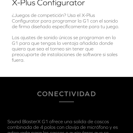
X-Plus Configurator
¿Juegos de competición? Usa el X-Plus
Configurator para programar la G1 con el sonido
de firma diseñado específicamente para tu juego.
Los ajustes de sonido únicos se programan en la
G1 para que tengas la ventaja añadida donde
quiera que sea el torneo sin tener que
preocuparte de instalaciones de software si sales
fuera.
CONECTIVIDAD
Sound BlasterX G1 ofrece una salida de cascos
combinada de 4 polos con clavija de micrófono y es
adecuada para los cascos o auriculares que se