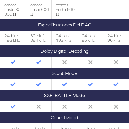
cascos
cascos
cascos
hasta 32 –
hasta 600
hasta 600
300 Ω
Ω
Ω
Especificaciones Del DAC
24-bit /
32-bit /
24-bit /
24-bit /
24-bit /
192 kHz
384 kHz
192 kHz
96 kHz
96 kHz
Dolby Digital Decoding
Scout Mode
SXFI BATTLE Mode
Conectividad
Entrada
Entrada
Entrada
Entrada
Jack de