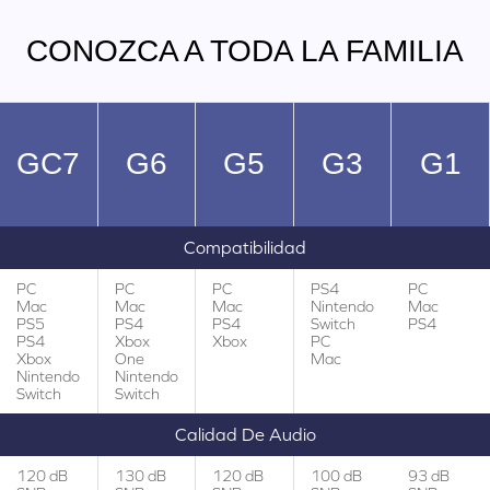
CONOZCA A TODA LA FAMILIA
GC7
G6
G5
G3
G1
Compatibilidad
PC
PC
PC
PS4
PC
Mac
Mac
Mac
Nintendo
Mac
PS5
PS4
PS4
Switch
PS4
PS4
Xbox
Xbox
PC
Xbox
One
Mac
Nintendo
Nintendo
Switch
Switch
Calidad De Audio
120 dB
130 dB
120 dB
100 dB
93 dB