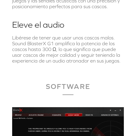
juegos y las señales acústicas con una precisión y
posicionamiento perfectos para sus cascos.
Eleve el audio
Libérese de tener que usar unos cascos malos.
Sound BlasterX G1 amplifica la potencia de los
cascos hasta 300 Ω, lo que significa que puede
usar cascos de mejor calidad y seguir teniendo la
experiencia de un audio atronador en sus juegos.
SOFTWARE