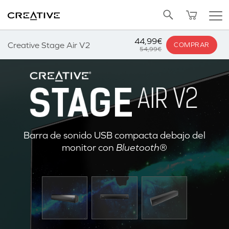
OFERTAS
OFERTAS DE PAQUETES
Twitter
Volver arriba
AÑADIR A LA CESTA
44,99€
Creative Stage Air V2
COMPRAR
54,99€
Barra de sonido USB compacta debajo del
monitor con
Bluetooth
®