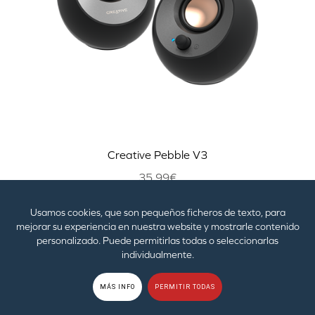
Creative Pebble V3
35,99€
Usamos cookies, que son pequeños ficheros de texto, para
MÁS
COMPRAR
mejorar su experiencia en nuestra website y mostrarle contenido
personalizado. Puede permitirlas todas o seleccionarlas
individualmente.
MÁS INFO
PERMITIR TODAS