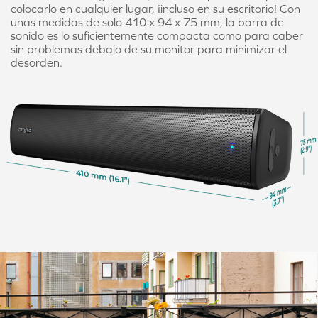
colocarlo en cualquier lugar, ¡incluso en su escritorio! Con
unas medidas de solo 410 x 94 x 75 mm, la barra de
sonido es lo suficientemente compacta como para caber
sin problemas debajo de su monitor para minimizar el
desorden.
Para los usuarios de PC, la barra de sonido se
detectará automáticamente cuando conecte el
cable USB.
Si tiene varios dispositivos de audio conectados a su
PC, también puede seleccionar manualmente
Creative Stage Air V2 como el altavoz de salida
predeterminado en la configuración de "Sonido".