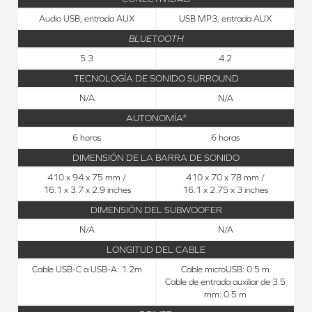
Audio USB, entrada AUX
USB MP3, entrada AUX
BLUETOOTH
5.3
4.2
TECNOLOGÍA DE SONIDO SURROUND
N/A
N/A
AUTONOMÍA*
6 horas
6 horas
DIMENSIÓN DE LA BARRA DE SONIDO
410 x 94 x 75 mm /
410 x 70 x 78 mm /
16.1 x 3.7 x 2.9 inches
16.1 x 2.75 x 3 inches
DIMENSIÓN DEL SUBWOOFER
N/A
N/A
LONGITUD DEL CABLE
Cable USB-C a USB-A: 1.2m
Cable microUSB: 0.5 m
Cable de entrada auxiliar de 3.5
mm: 0.5 m