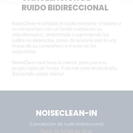
RUIDO BIDIRECCIONAL
NoiseClean-in analiza el audio entrante (imagine a
un compañero con un fondo ruidoso en su
videollamada), detectando y suprimiendo los
ruidos no deseados, antes de enviarle sólo la voz
limpia de su compañero a través de los
auriculares.
NoiseClean-out hace lo mismo, pero para su
propio ruido de fondo. Y no nos crea sin probarlo.
¡Escúchelo usted mismo!
NOISECLEAN-IN
Cancelación de ruido bidireccional
Ruido de fondo de otros