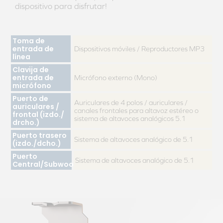
dispositivo para disfrutar!
Toma de
entrada de
Dispositivos móviles / Reproductores MP3
línea
Clavija de
entrada de
Micrófono externo (Mono)
micrófono
Puerto de
Auriculares de 4 polos / auriculares /
auriculares /
canales frontales para altavoz estéreo o
frontal (izdo./
sistema de altavoces analógicos 5.1
drcho.)
Puerto trasero
Sistema de altavoces analógico de 5.1
(izdo./dcho.)
Puerto
Sistema de altavoces analógico de 5.1
Central/Subwoofer