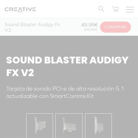
Twitter
Volver arriba
Sound Blaster Audigy Fx
49,99€
COMPRAR
V2
54,99€
SOUND BLASTER AUDIGY
FX V2
Tarjeta de sonido PCI-e de alta resolución 5.1
actualizable con SmartComms Kit