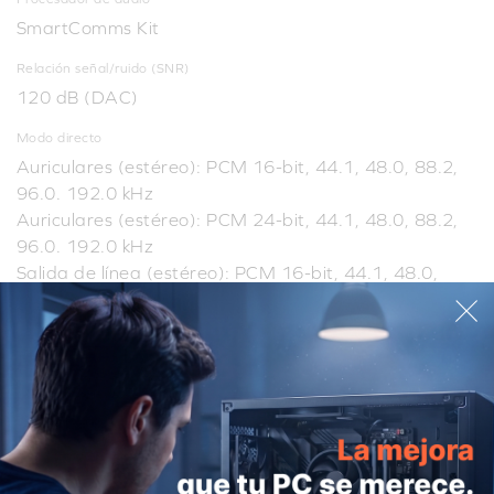
SmartComms Kit
Relación señal/ruido (SNR)
120 dB (DAC)
Modo directo
Auriculares (estéreo): PCM 16-bit, 44.1, 48.0, 88.2,
96.0. 192.0 kHz
Auriculares (estéreo): PCM 24-bit, 44.1, 48.0, 88.2,
96.0. 192.0 kHz
Salida de línea (estéreo): PCM 16-bit, 44.1, 48.0,
88.2, 96.0. 192.0 kHz
Salida de línea (estéreo): PCM 24-bit, 44.1, 48.0,
88.2, 96.0. 192.0 kHz
Salida óptica (estéreo) *: PCM 16-bit, 44.1, 48.0,
88.2, 96.0, 192.0 kHz
PCM 24-bit, 44.1, 48.0, 88.2, 96.0, 192.0 kHz
* La salida óptica está disponible con la actualización de la
tarjeta hija DBPro