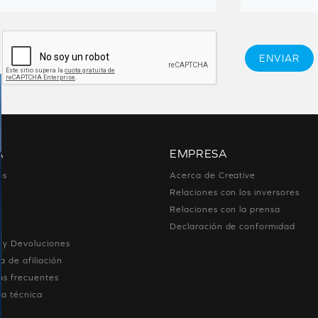
ENVIAR
A
EMPRESA
os
Acerca de Creative
Relaciones con los inversores
Relaciones con la prensa
Declaración de conformidad
 y Devoluciones
 de afiliación
as frecuentes
ia técnica
o