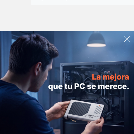
PRODUCTOS
AYUD
Super X-Fi
Product
Sound Blaster
Pago
Altavoces
Pedidos
Auriculares
Entrega
Soluciones de trabajo
Garantía
Cámaras web
Programa
Adaptadores & accesorios
Pregunt
Entusiastas del sonido
Asistenc
Ofertas de paquetes
Contact