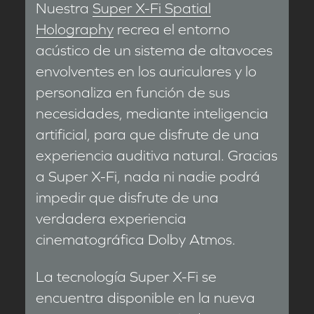
Nuestra
Super X-Fi Spatial
Holography
recrea el entorno
acústico de un sistema de altavoces
envolventes en los auriculares y lo
personaliza en función de sus
necesidades, mediante inteligencia
artificial, para que disfrute de una
experiencia auditiva natural. Gracias
a Super X-Fi, nada ni nadie podrá
impedir que disfrute de una
verdadera experiencia
cinematográfica Dolby Atmos.
La tecnología Super X-Fi se
encuentra disponible en la nueva