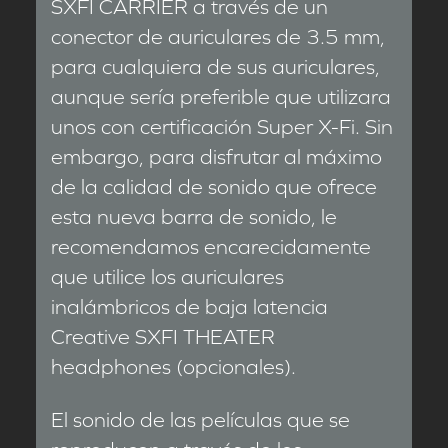
SXFI CARRIER a través de un
conector de auriculares de 3.5 mm,
para cualquiera de sus auriculares,
aunque sería preferible que utilizara
unos con certificación Super X-Fi. Sin
embargo, para disfrutar al máximo
de la calidad de sonido que ofrece
esta nueva barra de sonido, le
recomendamos encarecidamente
que utilice los auriculares
inalámbricos de baja latencia
Creative SXFI THEATER
headphones (opcionales).
El sonido de las películas que se