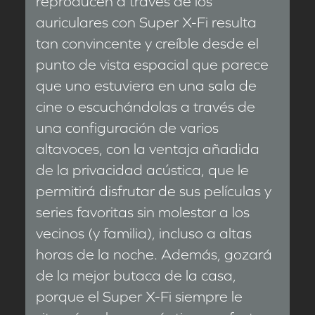
reproducen a través de los
auriculares con Super X-Fi resulta
tan convincente y creíble desde el
punto de vista espacial que parece
que uno estuviera en una sala de
cine o escuchándolas a través de
una configuración de varios
altavoces, con la ventaja añadida
de la privacidad acústica, que le
permitirá disfrutar de sus películas y
series favoritas sin molestar a los
vecinos (y familia), incluso a altas
horas de la noche. Además, gozará
de la mejor butaca de la casa,
porque el Super X-Fi siempre le