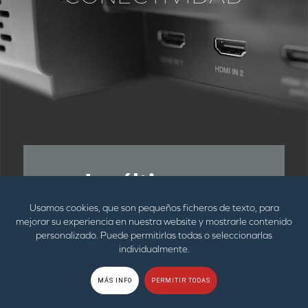
Lo último en
tecnología HDMI
Usamos cookies, que son pequeños ficheros de texto, para
mejorar su experiencia en nuestra website y mostrarle contenido
personalizado. Puede permitirlas todas o seleccionarlas
eARC, y mucho más
individualmente.
La nueva SXFI CARRIER cuenta con
MÁS INFO
PERMITIR TODAS
un amplio abanico de opciones de