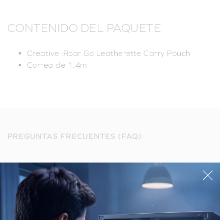
CONTENIDO DEL PAQUETE
Creative iRoar Go Leatherette Carry Pouch
Correa de 1.4m
PREGUNTAS FRECUENTES (FAQ)
Haga una pregunta