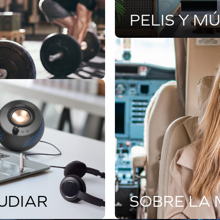
PELIS Y M
SOBRE LA
UDIAR