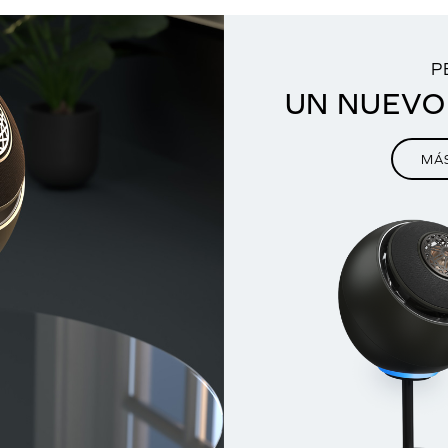
NUEVO
R GS5
P
 JUEGO
UN NUEVO
IÓN
MÁ