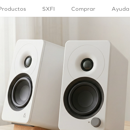
Productos
SXFI
Comprar
Ayuda
Video
Player