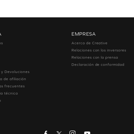
A
EMPRESA
os
Acerca de Creative
Relaciones con los inversores
Relaciones con la prensa
Declaración de conformidad
 y Devoluciones
 de afiliación
as frecuentes
ia técnica
o