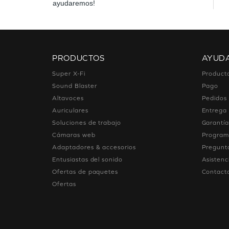
ayudaremos!
PRODUCTOS
AYUD
Super X-Fi
Product
Sound Blaster
Pago
Altavoces
Pedidos
Auriculares
Entrega
Soluciones de trabajo
Garantía
Cámaras web
Programa
Adaptadores & accesorios
Pregunt
Entusiastas del sonido
Asistenc
Ofertas de paquetes
Contact
Ofertas