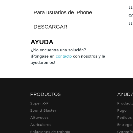
U
Para usuarios de iPhone
c
U
DESCARGAR
AYUDA
¿No encuentra una solución?
¡Póngase en
contacto
con nosotros y le
ayudaremos!
PRODUCTOS
AYUD
Super X-Fi
Product
Sound Blaster
Pago
Altavoces
Pedidos
Auriculares
Entrega
Soluciones de trabajo
Garantía