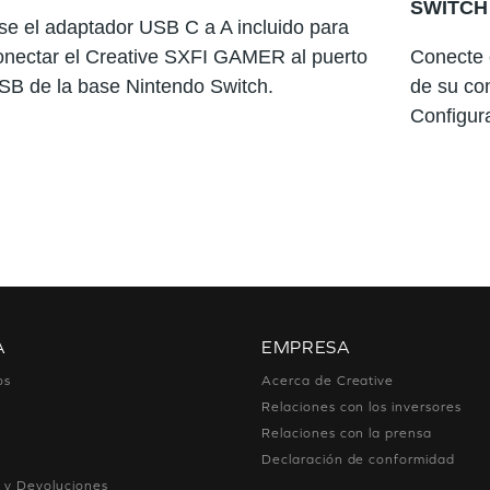
SWITCH
se el adaptador USB C a A incluido para
onectar el Creative SXFI GAMER al puerto
Conecte 
SB de la base Nintendo Switch.
de su co
Configur
A
EMPRESA
os
Acerca de Creative
Relaciones con los inversores
Relaciones con la prensa
Declaración de conformidad
 y Devoluciones