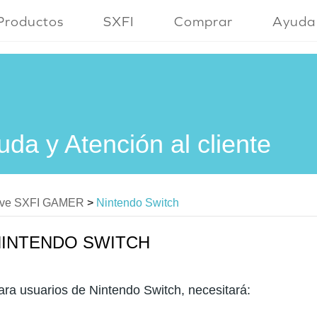
Productos
SXFI
Comprar
Ayuda
uda y Atención al cliente
ive SXFI GAMER
>
Nintendo Switch
NINTENDO SWITCH
ara usuarios de Nintendo Switch, necesitará: