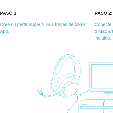
PASO 1
PASO 2:
Cree su perfil Super X-Fi a través de SXFI
Conecte 
App.
o Mac a 
incluido.