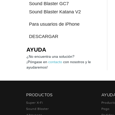
Sound Blaster GC7
Sound Blaster Katana V2
Para usuarios de iPhone
DESCARGAR
AYUDA
¿No encuentra una solución?
¡Póngase en
contacto
con nosotros y le
ayudaremos!
PRODUCTOS
AYUD
Super X-Fi
Product
Sound Blaster
Pago