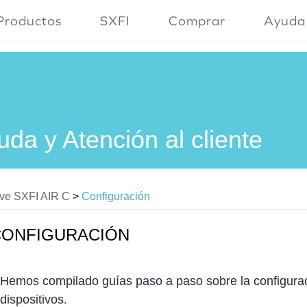
Productos
SXFI
Comprar
Ayuda
uda y Atención al cliente
ive SXFI AIR C
>
Configuración
CONFIGURACIÓN
Hemos compilado guías paso a paso sobre la configurac
dispositivos.