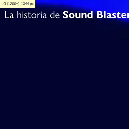
LG (1200+)
1344
px
La historia de
Sound Blaste